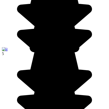
Váï
5