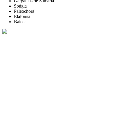
Gargantas de Samaria
Soúgia
Paleochora
Elafonisi
Bálos