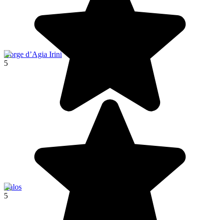
Gorge d’Agia Irini
5
Balos
5