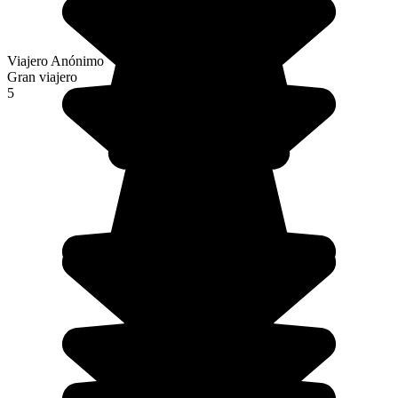
Viajero Anónimo
Gran viajero
5