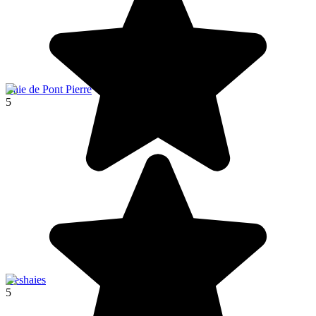
Baie de Pont Pierre
5
Deshaies
5