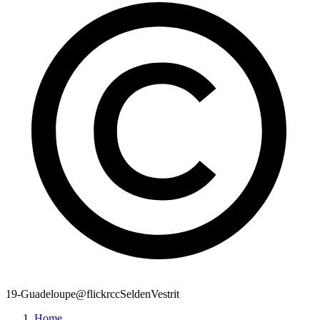
19-Guadeloupe@flickrccSeldenVestrit
Home