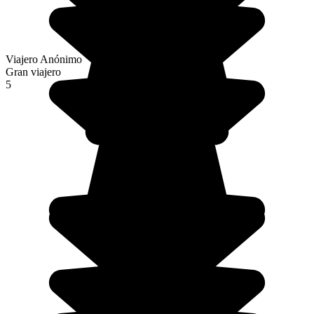
Viajero Anónimo
Gran viajero
5