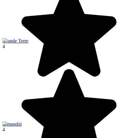
Grande Terre
4
Pamandzi
4