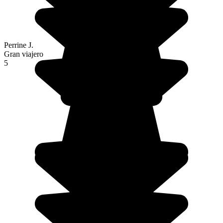
Perrine J.
Gran viajero
5