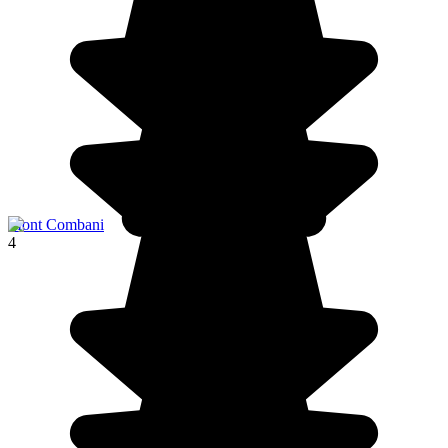
Mont Combani
4