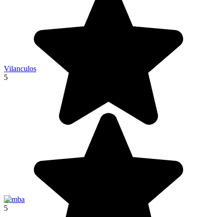
Vilanculos
5
Pemba
5