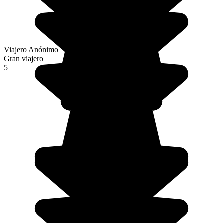
Viajero Anónimo
Gran viajero
5