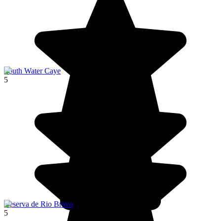
South Water Caye
5
Reserva de Rio Bravo
5