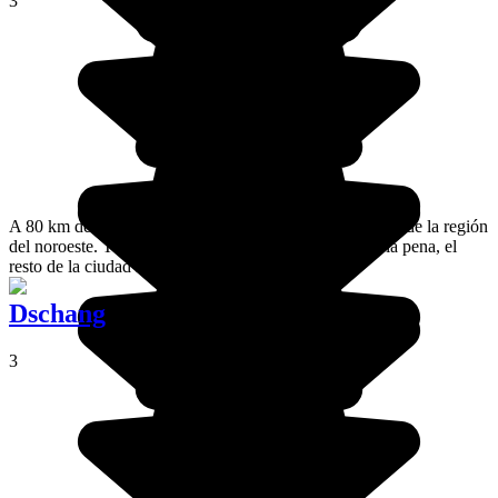
3
A 80 km de Bafoussam, Bamenda es la ciudad principal de la región
del noroeste. Tan sólo la visita al clan tradicional vale la pena, el
resto de la ciudad no presenta demasiado interés.
Dschang
3