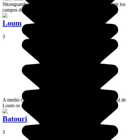
Nkongsamba es un punto agradable desde donde descubrir los
campos de alrededor.
Loum
3
A medio camino entre Douala y Melong, la pequeña ciudad de
Loum os mostrará la vida del Camerún profundo.
Batouri
3