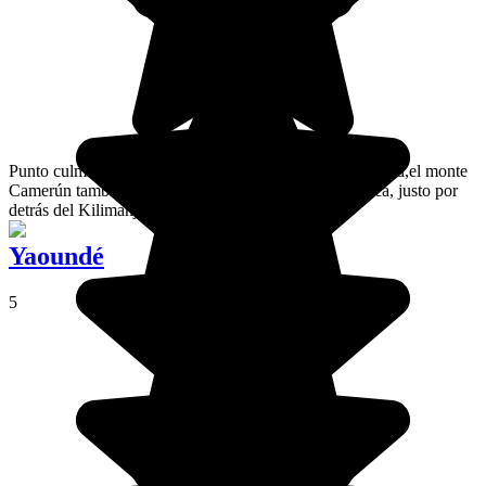
Punto culminante del país, con sus 4.100 metros de altitud,el monte
Camerún también es el segundo pico más alto ​​de África, justo por
detrás del Kilimanjaro.
Yaoundé
5