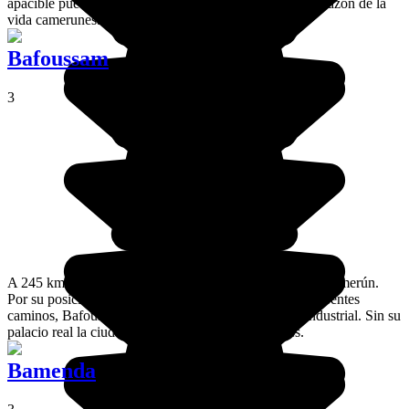
apacible pueblo en donde encontrarás la calma en el corazón de la
vida camerunesa.
Bafoussam
3
A 245 km de Duala, Bafoussam es la cuarta ciudad de Camerún.
Por su posición y su papel de ciudad en el cruce de diferentes
caminos, Bafoussam ha tenido un rápido desarrollo industrial. Sin su
palacio real la ciudad no tendría casi ningún interés.
Bamenda