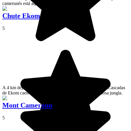
camerunés está aqui.
Chute Ekom
5
A 4 km dejando la ruta entre Melong y Nkongsamba, las Cascadas
de Ekom caen desde 80 metros, en medio de una preciosa jungla.
Mont Cameroun
5