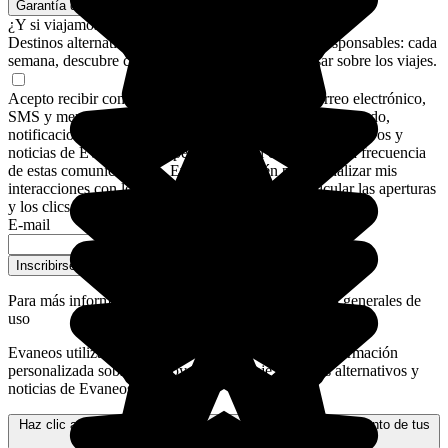
Garantía de pago seguro
¿Y si viajamos de verdad?
Destinos alternativos, rincones secretos, consejos responsables: cada
semana, descubre cómo cambiar tu forma de pensar sobre los viajes.
Acepto recibir comunicaciones de Evaneos por correo electrónico,
SMS y mensaje de WhatsApp: asesoramiento personalizado,
notificaciones sobre mis planes de viaje, destinos alternativos y
noticias de Evaneos. Para personalizar el contenido y la frecuencia
de estas comunicaciones, Evaneos también podrá analizar mis
interacciones con los correos electrónicos, en particular las aperturas
y los clics.
E-mail
Inscribirse a la newsletter
Para más información,
consulta nuestras condiciones generales de
uso
Evaneos utiliza tus datos personales para enviarte información
personalizada sobre tus proyectos de viaje, destinos alternativos y
noticias de Evaneos.
Haz clic aquí para obtener más información sobre el tratamiento de tus
datos y tus derechos.