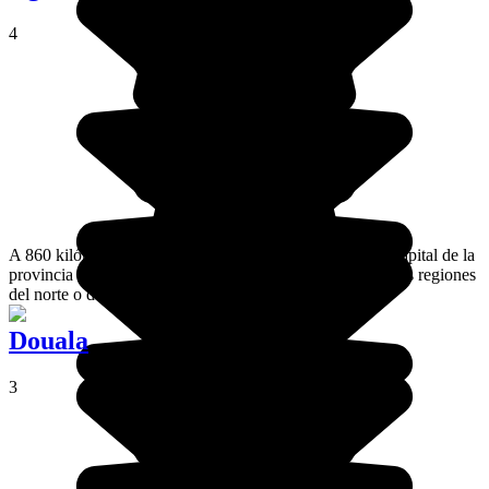
4
A 860 kilómetros al norte de Yaundé, Ngaoundere es la capital de la
provincia de Adamawa. El último paso antes de llegar a las regiones
del norte o del extremo norte.
Douala
3