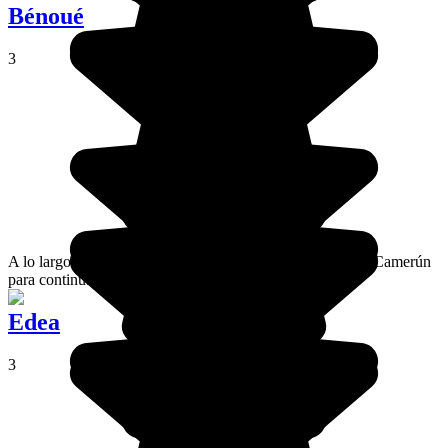
Bénoué
3
A lo largo de 1.400 kilómetros, el río Benue se origina en Camerún
para continuar su aventura por Nigeria.
Edea
3