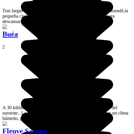
Tras largas horas de tren y de carretera desde la capital, Yaoundé,la
pequeña ciudad de Ngaoundal supone un lugar idóneo para
descansar un poco, en un marco muy típico y auténtico.
Buéa
2
A 30 kilómetros de Limbe, Buea es la capital de la región del
suroeste.. La ciudad no ofrece nada más emocionante que un clima
húmedo, propicio para el cultivo de té.
Fleuve Sanaga