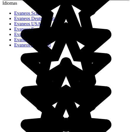
Idiomas
Evaneos Schweiz
Evaneos Deutschland
Evaneos USA
Evaneos España
Evaneos France
Evaneos Italia
Evaneos Nederland