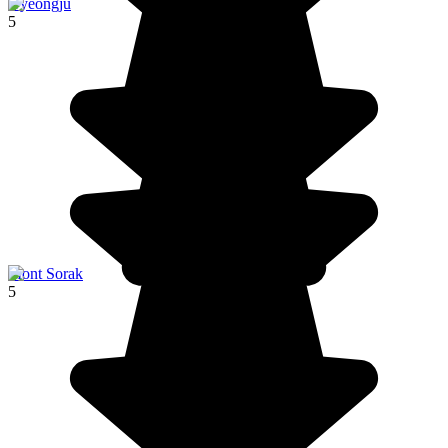
Gyeongju
5
Mont Sorak
5