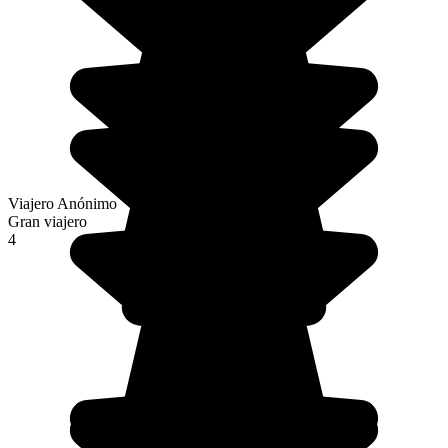
Viajero Anónimo
Gran viajero
4