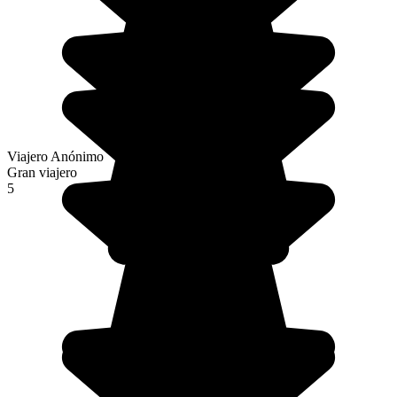
Viajero Anónimo
Gran viajero
5