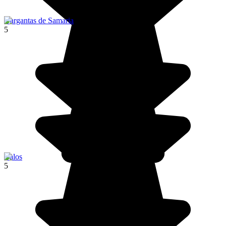
Gargantas de Samaria
5
Balos
5