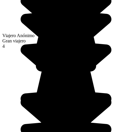
Viajero Anónimo
Gran viajero
4