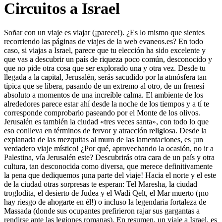
Circuitos a Israel
Soñar con un viaje es viajar (¡parece!). ¿Es lo mismo que sientes
recorriendo las páginas de viajes de la web evaneos.es? En todo
caso, si viajas a Israel, parece que tu elección ha sido excelente y
que vas a descubrir un país de riqueza poco común, desconocido y
que no pide otra cosa que ser explorado una y otra vez. Desde tu
llegada a la capital, Jerusalén, serás sacudido por la atmósfera tan
típica que se libera, pasando de un extremo al otro, de un frenesí
absoluto a momentos de una increíble calma. El ambiente de los
alrededores parece estar ahí desde la noche de los tiempos y a tí te
corresponde comprobarlo paseando por el Monte de los olivos.
Jerusalén es también la ciudad «tres veces santa», con todo lo que
eso conlleva en términos de fervor y atracción religiosa. Desde la
explanada de las mezquitas al muro de las lamentaciones, es ¡un
verdadero viaje místico! ¿Por qué, aprovechando la ocasión, no ir a
Palestina, vía Jerusalén este? Descubrirás otra cara de un país y otra
cultura, tan desconocida como diversa, que merece definitivamente
la pena que dediquemos ¡una parte del viaje! Hacia el norte y el este
de la ciudad otras sorpresas te esperan: Tel Maresha, la ciudad
troglodita, el desierto de Judea y el Wadi Qelt, el Mar muerto (¡no
hay riesgo de ahogarte en él!) o incluso la legendaria fortaleza de
Massada (donde sus ocupantes prefirieron rajar sus gargantas a
rendirse ante las legiones romanas). En resumen, un viaje a Israel, es