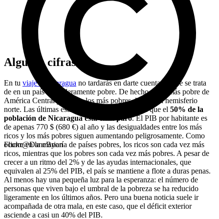
Algunas cifras
En tu
viaje a Nicaragua
no tardarás en darte cuenta de que se trata
de en un país verdaderamente pobre. De hecho, es el más pobre de
América Central y uno de los más pobres de todo el hemisferio
norte. Las últimas estadísticas oficiales estiman que el
50% de la
población de Nicaragua está en el paro
. El PIB por habitante es
de apenas 770 $ (680 €) al año y las desigualdades entre los más
ricos y los más pobres siguen aumentando peligrosamente. Como
ocurre en la mayoría de países pobres, los ricos son cada vez más
Flickr@DaneBrian
ricos, mientras que los pobres son cada vez más pobres. A pesar de
crecer a un ritmo del 2% y de las ayudas internacionales, que
equivalen al 25% del PIB, el país se mantiene a flote a duras penas.
Al menos hay una pequeña luz para la esperanza: el número de
personas que viven bajo el umbral de la pobreza se ha reducido
ligeramente en los últimos años. Pero una buena noticia suele ir
acompañada de otra mala, en este caso, que el déficit exterior
asciende a casi un 40% del PIB.