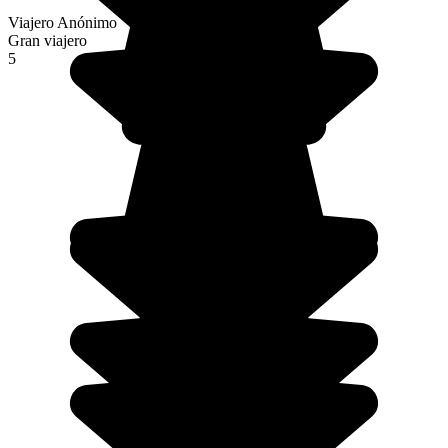
Viajero Anónimo
Gran viajero
5