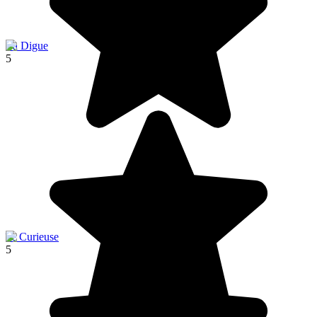
La Digue
5
île Curieuse
5