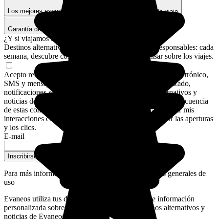
Los mejores expertos y expertas locales
Seguros de viaje
Garantía de pago seguro
¿Y si viajamos de verdad?
Destinos alternativos, rincones secretos, consejos responsables: cada
semana, descubre cómo cambiar tu forma de pensar sobre los viajes.
Acepto recibir comunicaciones de Evaneos por correo electrónico,
SMS y mensaje de WhatsApp: asesoramiento personalizado,
notificaciones sobre mis planes de viaje, destinos alternativos y
noticias de Evaneos. Para personalizar el contenido y la frecuencia
de estas comunicaciones, Evaneos también podrá analizar mis
interacciones con los correos electrónicos, en particular las aperturas
y los clics.
E-mail
Inscribirse a la newsletter
Para más información,
consulta nuestras condiciones generales de
uso
Evaneos utiliza tus datos personales para enviarte información
personalizada sobre tus proyectos de viaje, destinos alternativos y
noticias de Evaneos.