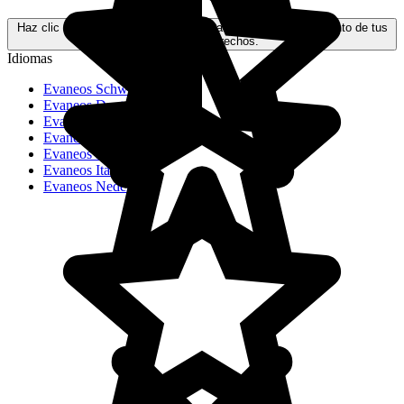
Haz clic aquí para obtener más información sobre el tratamiento de tus
datos y tus derechos.
Idiomas
Evaneos Schweiz
Evaneos Deutschland
Evaneos USA
Evaneos España
Evaneos France
Evaneos Italia
Evaneos Nederland