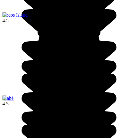
Cocos Island
4.5
Mahé
4.5