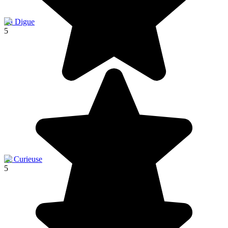
La Digue
5
île Curieuse
5