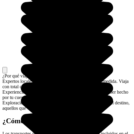
¿Por qué
viajar
con Evaneos?
Expertos locales en el destino
Co-crea un itinerario a medida. Viaja
con total confianza: tienes un contacto en el lugar.
Experiencias memorables
Para un viaje que no podrías haber hecho
por tu cuenta.
Exploraciones locales y responsables
Más sostenible para el destino,
aquellos que viajan y aquellos que viven allí.
¿Cómo llegar a las Seychelles?
Los transportes para llegar a las Seychelles no están incluidos en el