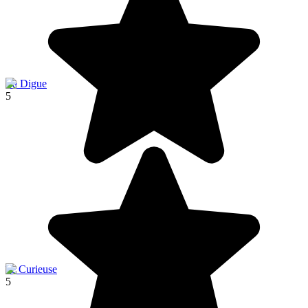
La Digue
5
île Curieuse
5