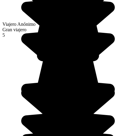
Viajero Anónimo
Gran viajero
5