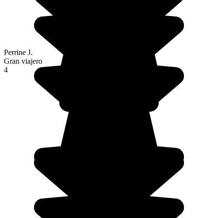
Perrine J.
Gran viajero
4