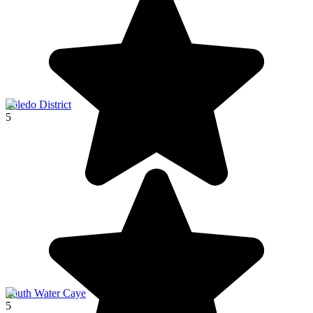
Toledo District
5
South Water Caye
5