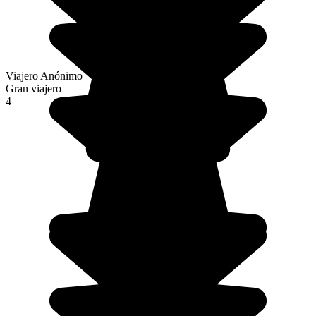
Viajero Anónimo
Gran viajero
4