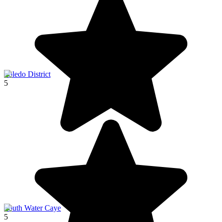
Toledo District
5
South Water Caye
5