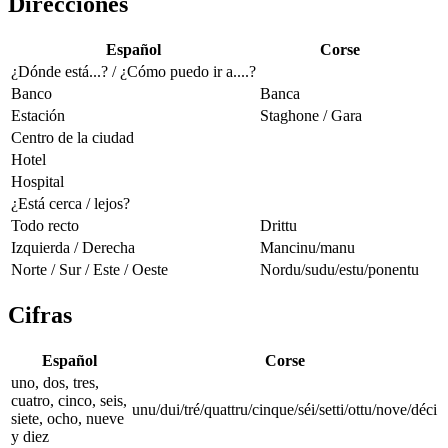
Direcciones
Español
Corse
¿Dónde está...? / ¿Cómo puedo ir a....?
Banco
Banca
Estación
Staghone / Gara
Centro de la ciudad
Hotel
Hospital
¿Está cerca / lejos?
Todo recto
Drittu
Izquierda / Derecha
Mancinu/manu
Norte / Sur / Este / Oeste
Nordu/sudu/estu/ponentu
Cifras
Español
Corse
uno, dos, tres,
cuatro, cinco, seis,
unu/dui/tré/quattru/cinque/séi/setti/ottu/nove/déci
siete, ocho, nueve
y diez