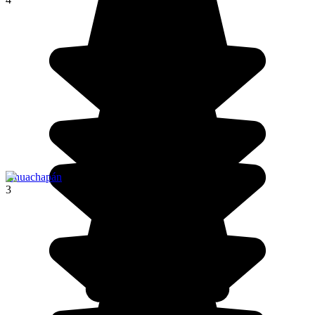
Ahuachapán
3