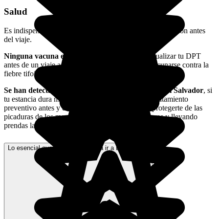
Salud
Es indispensable contratar un seguro de salud y repatriación antes
del viaje.
Ninguna vacuna es obligatoria
pero trata de actualizar tu DPT
antes de un viaje a El Salvador. Se recomienda vacunarse contra la
fiebre tifoidea y hepatitis A y B.
Se han detectado algunos casos de paludismo en El Salvador
, si
tu estancia dura más de 7 días, deberás tomar un tratamiento
preventivo antes y después. También tienes que protegerte de las
picaduras de los mosquitos con espráis, mosquiteras y llevando
prendas largas.
Lo esencial que debes saber para ir a El Salvador