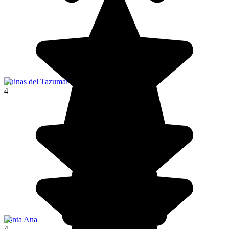
Ruinas del Tazumal
4
Santa Ana
4