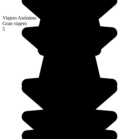
Viajero Anónimo
Gran viajero
5