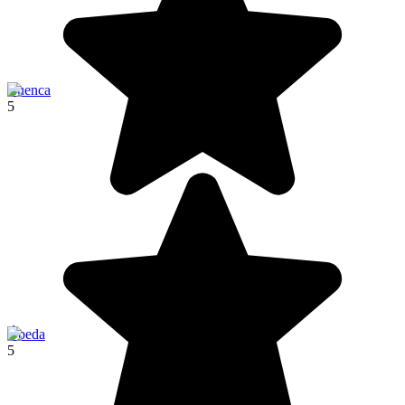
Cuenca
5
Úbeda
5