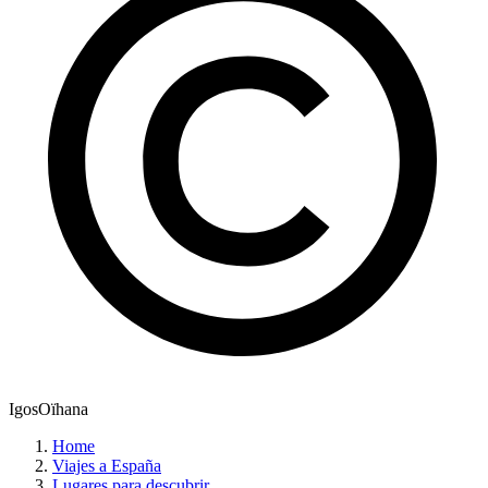
IgosOïhana
Home
Viajes a España
Lugares para descubrir