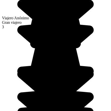
Viajero Anónimo
Gran viajero
3