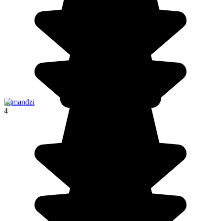
Pamandzi
4