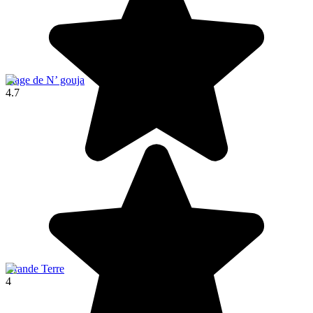
Plage de N’ gouja
4.7
Grande Terre
4