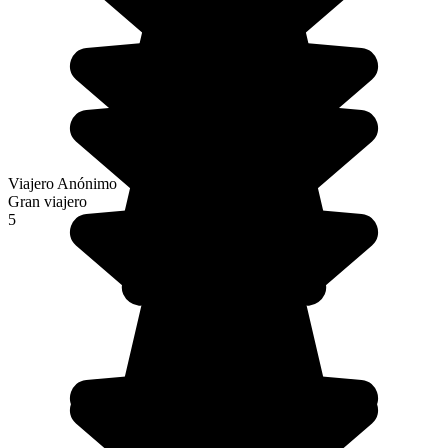
Viajero Anónimo
Gran viajero
5