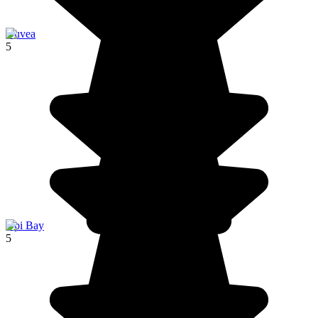
Ouvea
5
Upi Bay
5