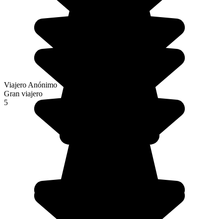
Viajero Anónimo
Gran viajero
5