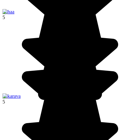
Tahaa
5
Fakarava
5