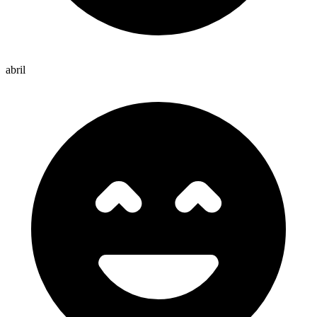
abril