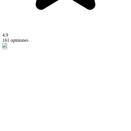
4.9
161 opiniones