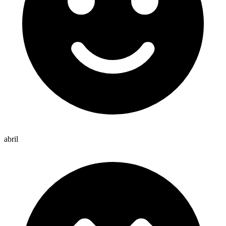
abril