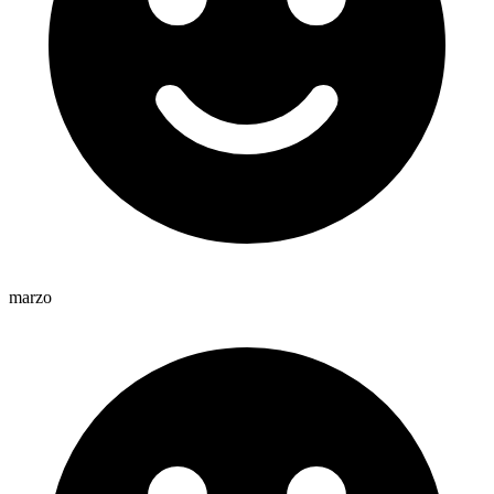
marzo