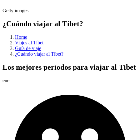
Getty images
¿Cuándo viajar al Tíbet?
Home
Viajes al Tíbet
Guía de viaje
¿Cuándo viajar al Tíbet?
Los mejores períodos para viajar al Tíbet
ene