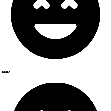
junio