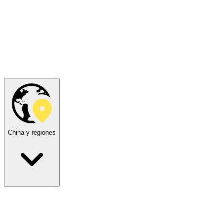
China y regiones