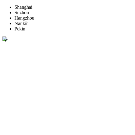
Shanghai
Suzhou
Hangzhou
Nankín
Pekín