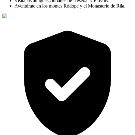
Visita las antiguas ciudades de Nesebar y Plovdiv.
Aventúrate en los montes Ródope y el Monasterio de Rila.