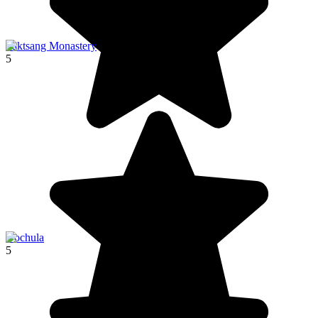
Taktsang Monastery
5
Dochula
5