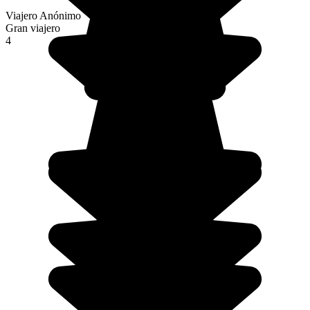
Viajero Anónimo
Gran viajero
4