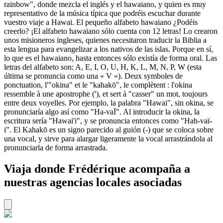
rainbow", donde mezcla el inglés y el hawaiano, y quien es muy
representativo de la música típica que podréis escuchar durante
vuestro viaje a Hawai. El pequeño alfabeto hawaiano ¿Podéis
creerlo? ¡El alfabeto hawaiano sólo cuenta con 12 letras! Lo crearon
unos misioneros ingleses, quienes necesitaron traducir la Biblia a
esta lengua para evangelizar a los nativos de las islas. Porque en sí,
lo que es el hawaiano, hasta entonces sólo existía de forma oral. Las
letras del alfabeto son: A, E, I, O, U, H, K, L, M, N, P, W (esta
última se pronuncia como una « V »). Deux symboles de
ponctuation, l'"okina" et le "kahakō", le complètent : l'okina
ressemble à une apostrophe ('), et sert à "casser" un mot, toujours
entre deux voyelles. Por ejemplo, la palabra "Hawai", sin okina, se
pronunciaría algo así como "Ha-vaÏ". Al introducir la okina, la
escritura sería "Hawai'i", y se pronuncia entonces como "Hah-vaï-
i". El Kahakō es un signo parecido al guión (-) que se coloca sobre
una vocal, y sirve para alargar ligeramente la vocal arrastrándola al
pronunciarla de forma arrastrada.
Viaja donde Frédérique acompaña a
nuestras agencias locales asociadas