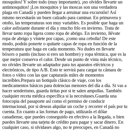
mosquitos! Y sobre todo (muy importante), ¡no olvides llevarte un
antimosquitos! ¡Los mosquitos y las moscas son una verdadera
plaga en Canadá y pueden llegar a arruinar una excursión! Así
mismo necesitarás un buen calzado para caminar. En primavera y
otoño, las temperaturas son muy variables. Es posible que haga un
calor asfixiante durante el día y mucho frío en invierno. Trata de
llevar tanto ropa ligera como ropa de abrigo. En invierno, llévate
ropa de abrigo y vístete por capas, ¡como una cebolla! De este
modo, podrás ponerte o quitarte capas de ropa en función de la
temperatura que haga en cada momento. No dudes en llevarte
bóxers o pantis (incluso si eres un hombre) y ropa térmica, que es la
que mejor conserva el calor. Desde un punto de vista más técnico,
no olvides llevarte un adaptador para tus aparatos eléctricos y
electrónicos, de tipo A/B. Esto te servirá para cargar tu cámara de
fotos o vídeo con las que capturarás miles de momentos
increíbles.Prepara un botiquín clásico de viaje, con los
medicamentos básicos para dolencias menores del día a día. Si vas a
hacer senderismo, guarda tiritas por si te salen ampollas. También
cualquier receta médica específica si la necesitases.Guarda una
fotocopia del pasaporte así como el permiso de conducir
internacional, por si deseas alquilar un coche y recorrer el país por tu
cuenta. En cuanto a las formas de pago, utilizarás el dólar
canadiense, que puedes conseguirlo en efectivo a la llegada, o bien
puedes llevarte una tarjeta de crédito para pagar y sacar dinero. En
cualquier caso, si olvidases algo, no te preocupes, en Canadá no