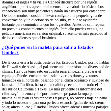
dominas el inglés y tu viaje a Canadá discurre por una región
anglófona, podrías aprender al menos un vocabulario básico. Los
canadienses son muy pacientes y harán un esfuerzo por entenderte.
De todos modos, considera llevar contiguo una pequeña guía de
conversación y un diccionario de bolsillo, ya que te ayudarán
bastante para comunicarte con los lugareños. Antes de salir repasa
un poco tus conocimientos de inglés. Para ello puedes ver alguna
película americana en versión original, su acento es más parecido al
de los canadienses que el británico.
¿Qué poner en la maleta para salir a Estados
Unidos?
De la costa este a la costa oeste de los Estados Unidos, por no hablar
de Hawaii y de Alaska, el país tiene una impresionante diversidad de
climas. Hay que tener esto en cuenta para empezar a preparar el
equipaje. Puedes encontrarte desde inviernos duros y veranos
húmedos en el nordeste, pasando por el clima oceánico y lluvioso de
la costa del Pacífico, hasta clima cálido y seco durante todo el año
del sur de California a Texas. Lo más prudente es informarte del
clima según la zona y la época antes de preparar la ropa para tu
maleta. Si tu plan es visitar costas y playas, no olvides traje de baño
y todo lo necesario para una perfecta estancia (gafas de sol, crema
solar, aftersun, etc.). Estados Unidos ofrece además muchos paisajes