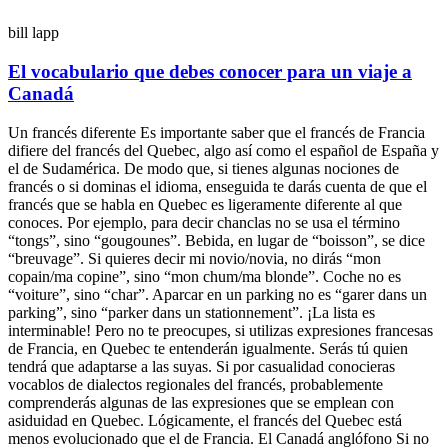
bill lapp
El vocabulario que debes conocer para un viaje a
Canadá
Un francés diferente Es importante saber que el francés de Francia
difiere del francés del Quebec, algo así como el español de España y
el de Sudamérica. De modo que, si tienes algunas nociones de
francés o si dominas el idioma, enseguida te darás cuenta de que el
francés que se habla en Quebec es ligeramente diferente al que
conoces. Por ejemplo, para decir chanclas no se usa el término
“tongs”, sino “gougounes”. Bebida, en lugar de “boisson”, se dice
“breuvage”. Si quieres decir mi novio/novia, no dirás “mon
copain/ma copine”, sino “mon chum/ma blonde”. Coche no es
“voiture”, sino “char”. Aparcar en un parking no es “garer dans un
parking”, sino “parker dans un stationnement”. ¡La lista es
interminable! Pero no te preocupes, si utilizas expresiones francesas
de Francia, en Quebec te entenderán igualmente. Serás tú quien
tendrá que adaptarse a las suyas. Si por casualidad conocieras
vocablos de dialectos regionales del francés, probablemente
comprenderás algunas de las expresiones que se emplean con
asiduidad en Quebec. Lógicamente, el francés del Quebec está
menos evolucionado que el de Francia. El Canadá anglófono Si no