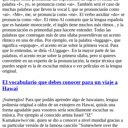
palabra «I», yo, se pronuncia como «ai». También será el caso de
muchas palabras que lleven la vocal I, que se pronunciarán como
«ai». «Me», me, se pronuncia como «mi». El verbo auxiliar «do» se
pronuncia como «du». El ritmo Al contrario que la lengua española
que es bastante monocorde, el inglés tiene muchos más ritmos , y la
pronunciación es primordial para hacerte entender. Todas las
palabras que contengan más de una sílaba poseenllevan un acento
rítmico en una de ellas. Por ejemplo, en la palabra «luggage», que
significa «equipaje», el acento recae sobre la primera vocal. Para
que lo entiendas, se diría «LUggage». En la mayor parte de las
palabras, el acento recae sobre la primera sílaba, pero si quieres
convertirte en un experto de la pronunciación, la mejor técnica que
puedes seguir es la de escuchar música o ver películas en la lengua
original.
El vocabulario que debes conocer para un viaje a
Hawaï
¡Sumergíos! Para que podáis aprender algo de hawaiano, lengua
polinesia original a oídos de un extrajero en Hawai, quizás una
forma agradable para vosotros sería sencillamente escuchar su
música. Por ejemplo al conocido artista Israel "IZ"
Kamakawiwoʻole, quien se dio a conocer a nivel mundial gracias a
su particular versión de la famosa canción "Somewhere over the