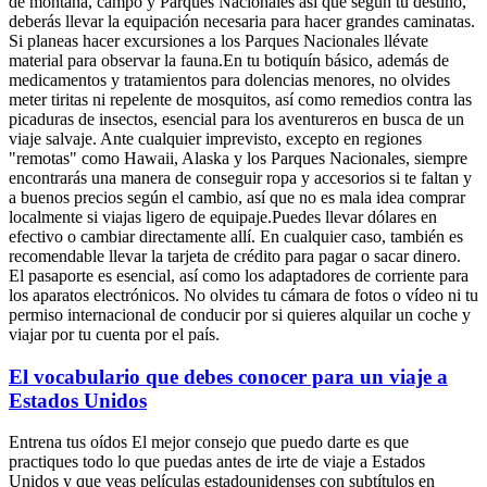
de montaña, campo y Parques Nacionales así que según tu destino,
deberás llevar la equipación necesaria para hacer grandes caminatas.
Si planeas hacer excursiones a los Parques Nacionales llévate
material para observar la fauna.En tu botiquín básico, además de
medicamentos y tratamientos para dolencias menores, no olvides
meter tiritas ni repelente de mosquitos, así como remedios contra las
picaduras de insectos, esencial para los aventureros en busca de un
viaje salvaje. Ante cualquier imprevisto, excepto en regiones
"remotas" como Hawaii, Alaska y los Parques Nacionales, siempre
encontrarás una manera de conseguir ropa y accesorios si te faltan y
a buenos precios según el cambio, así que no es mala idea comprar
localmente si viajas ligero de equipaje.Puedes llevar dólares en
efectivo o cambiar directamente allí. En cualquier caso, también es
recomendable llevar la tarjeta de crédito para pagar o sacar dinero.
El pasaporte es esencial, así como los adaptadores de corriente para
los aparatos electrónicos. No olvides tu cámara de fotos o vídeo ni tu
permiso internacional de conducir por si quieres alquilar un coche y
viajar por tu cuenta por el país.
El vocabulario que debes conocer para un viaje a
Estados Unidos
Entrena tus oídos El mejor consejo que puedo darte es que
practiques todo lo que puedas antes de irte de viaje a Estados
Unidos y que veas películas estadounidenses con subtítulos en