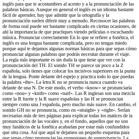
inglés para que te acostumbres al acento y a la pronunciación de las
palabras básicas. Aunque en general el inglés es un idioma bastante
fácil de aprender, hay que admitir que la ortografía y la
pronunciación suelen diferir muy a menudo. Reconocer las palabras
de forma oral puede ser bastante complicado en ciertas ocasiones, de
ahí la importancia de que practiques viendo películas o escuchando
música. Pronunciar correctamente En lo que se refiere a fonética, el
inglés es una lengua bastante complicada, pero no tengas miedo
porque aquí te dejamos algunas normas básicas para que sepas cómo
pronunciar algunas palabras que podrás necesitar durante el viaje.
La regla más importante es sin duda la que tiene que ver con la
pronunciación del TH. El sonido TH se parece un poco a la Z
española, solo tienes que colocar los incisivos superiores en la punta
de la lengua. Ponte delante del espejo y practica todo lo que puedas
la palabra «the». La letra K no se pronuncia nunca cuando va
delante de una N. De este modo, el verbo «know» se pronunciaría
como «nou» y «knife» como «naif». Las R inglesas son una mezcla
entre la R fuerte y la R suave españolas y las H se pronuncian
siempre como una J española, pero mucho más suave. En cambio, el
sonido GH no se pronuncia, como en «straight» y «right». Serían
necesarias más de tres páginas para explicar todas los matices de la
pronunciación de las vocales y, en el fondo, aquellos que no son
muy fanáticos de la fonética acabarían por estar más confundidos
que otra cosa. Así que aquí te dejamos un pequeño esquema para
que sepas cómo pronunciar las expresiones de supervivencia. La