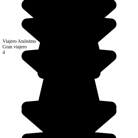
Viajero Anónimo
Gran viajero
4