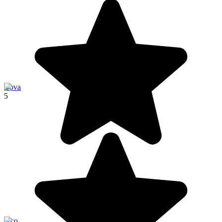
Cova
5
Pico