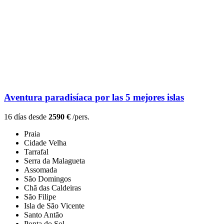
Aventura paradisíaca por las 5 mejores islas
16 días desde
2590 €
/pers.
Praia
Cidade Velha
Tarrafal
Serra da Malagueta
Assomada
São Domingos
Chã das Caldeiras
São Filipe
Isla de São Vicente
Santo Antão
Ponta do Sol