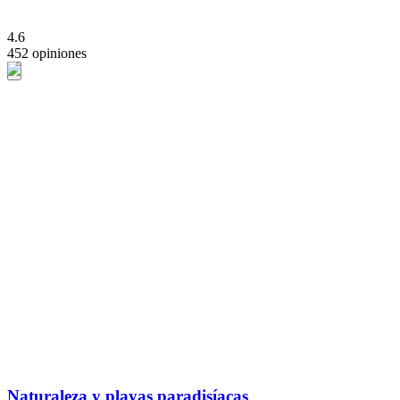
4.6
452 opiniones
Naturaleza y playas paradisíacas