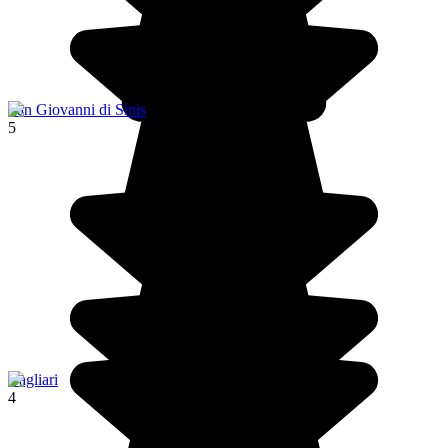
San Giovanni di Sinis
5
Cagliari
4