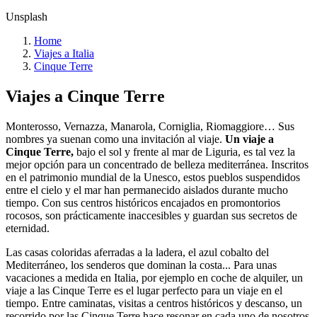
Unsplash
Home
Viajes a Italia
Cinque Terre
Viajes a
Cinque Terre
Monterosso, Vernazza, Manarola, Corniglia, Riomaggiore… Sus
nombres ya suenan como una invitación al viaje.
Un viaje a
Cinque Terre,
bajo el sol y frente al mar de Liguria, es tal vez la
mejor opción para un concentrado de belleza mediterránea. Inscritos
en el patrimonio mundial de la Unesco, estos pueblos suspendidos
entre el cielo y el mar han permanecido aislados durante mucho
tiempo. Con sus centros históricos encajados en promontorios
rocosos, son prácticamente inaccesibles y guardan sus secretos de
eternidad.
Las casas coloridas aferradas a la ladera, el azul cobalto del
Mediterráneo, los senderos que dominan la costa... Para unas
vacaciones a medida en Italia, por ejemplo en coche de alquiler, un
viaje a las Cinque Terre es el lugar perfecto para un viaje en el
tiempo. Entre caminatas, visitas a centros históricos y descanso, un
recorrido por las Cinque Terre hace resonar en cada uno de nosotros