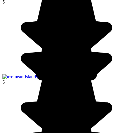
5
Borromean Islands
5