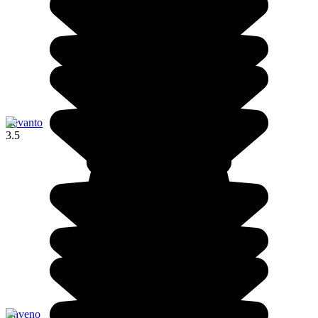
Levanto
3.5
Baveno