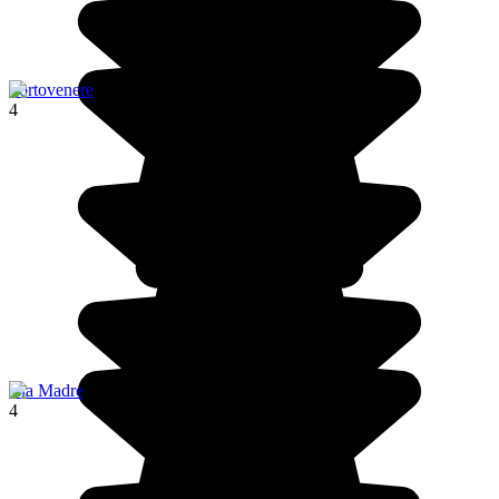
Portovenere
4
Isla Madre
4