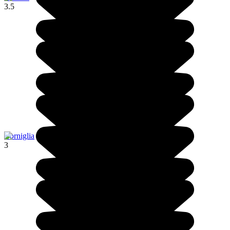
3.5
Corniglia
3