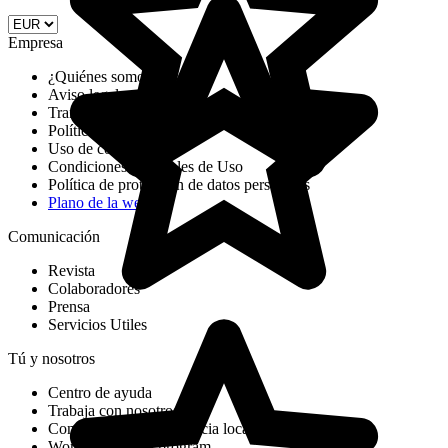
Empresa
¿Quiénes somos?
Aviso legal
Transparency report DSA
Política de cookies
Uso de cookies
Condiciones Generales de Uso
Política de protección de datos personales
Plano de la web
Comunicación
Revista
Colaboradores
Prensa
Servicios Utiles
Tú y nosotros
Centro de ayuda
Trabaja con nosotros
Conviértete en una agencia local seleccionada
Working Abroad program