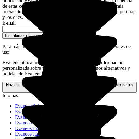
noticias de Evaneos. Para personalizar el contenido y la frecuencia
de estas comunicaciones, Evaneos también podrá analizar mis
interacciones con los correos electrónicos, en particular las aperturas
y los clics.
E-mail
Inscribirse a la newsletter
Para más información,
consulta nuestras condiciones generales de
uso
Evaneos utiliza tus datos personales para enviarte información
personalizada sobre tus proyectos de viaje, destinos alternativos y
noticias de Evaneos.
Haz clic aquí para obtener más información sobre el tratamiento de tus
datos y tus derechos.
Idiomas
Evaneos Schweiz
Evaneos Deutschland
Evaneos USA
Evaneos España
Evaneos France
Evaneos Italia