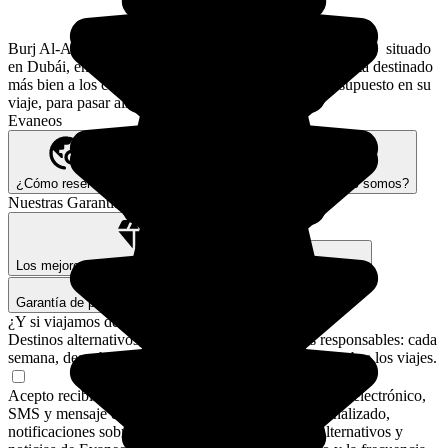
Burj Al-Arab es uno de los hoteles más lujosos del mundo, situado
en Dubái, en los Emiratos Árabes Unidos. Este lugar está destinado
más bien a los curiosos que cuenten con un buen presupuesto en su
viaje, para pasar allí una noche o una tarde.
Evaneos
¿Cómo reservar?
Nuestra visión Better Trips
¿Quiénes somos?
Nuestras Garantías
Los mejores expertos y expertas locales
Seguros de viaje
Garantía de pago seguro
¿Y si viajamos de verdad?
Destinos alternativos, rincones secretos, consejos responsables: cada
semana, descubre cómo cambiar tu forma de pensar sobre los viajes.
Acepto recibir comunicaciones de Evaneos por correo electrónico,
SMS y mensaje de WhatsApp: asesoramiento personalizado,
notificaciones sobre mis planes de viaje, destinos alternativos y