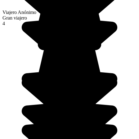
Viajero Anónimo
Gran viajero
4