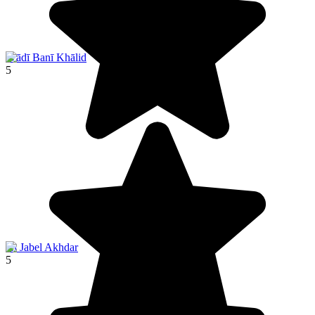
Wādī Banī Khālid
5
Al Jabel Akhdar
5