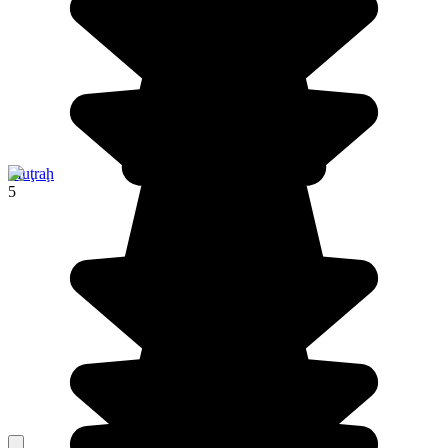
Muţraḩ
5