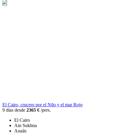
El Cairo, crucero por el Nilo y el mar Rojo
9 días desde
2365 €
/pers.
El Cairo
Ain Sukhna
Asuán