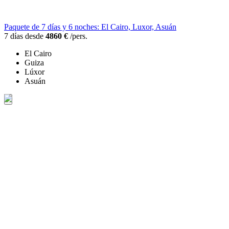
Paquete de 7 días y 6 noches: El Cairo, Luxor, Asuán
7 días desde
4860 €
/pers.
El Cairo
Guiza
Lúxor
Asuán