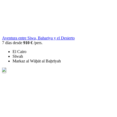
Aventura entre Siwa, Bahariya y el Desierto
7 días desde
910 €
/pers.
El Cairo
Sīwah
Markaz al Wāḩāt al Baḩrīyah