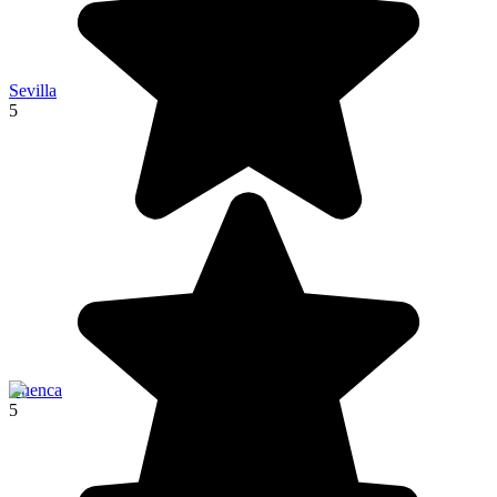
Sevilla
5
Cuenca
5