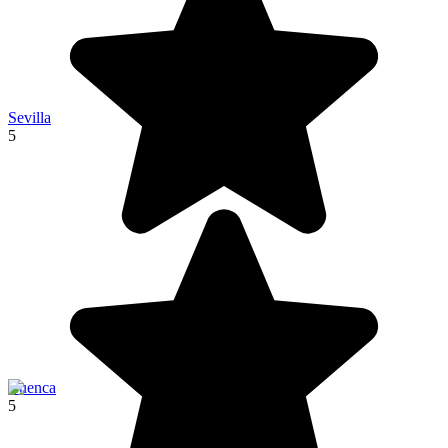
Sevilla
5
Cuenca
5