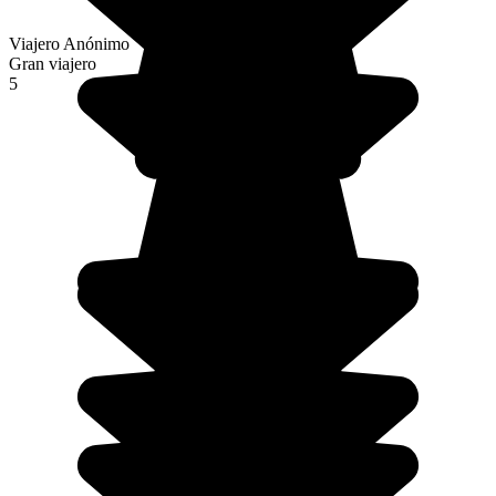
Viajero Anónimo
Gran viajero
5