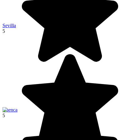
Sevilla
5
Cuenca
5