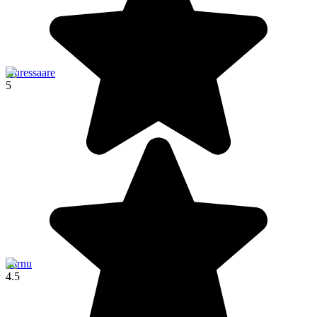
Kuressaare
5
Pärnu
4.5