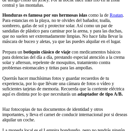
central y las montañas.
Honduras es famosa por sus hermosas islas
como la de
Roatan
.
Para estancias en la playa, no te olvides del bañador, toalla,
sombrero, gafas de sol y protector solar. Así como un par de
sandalias de plástico para caminar por la arena, y para las duchas,
que no suelen ser extremadamente limpias. No hace falta llevar la
máscara de buceo y aletas, ya que las puedes alquilar en el lugar.
Prepara un
botiquín clásico de viaje
con medicamentos básicos
para dolencias del día a día, prestando especial atención a la crema
solar y aftersun, repelente de mosquitos, tratamiento contra
problemas estomacales y tiritas para las ampollas.
Querrás hacer muchísimas fotos y guardar recuerdos de tu
experiencia, por lo que llévate una cámara de fotos o vídeo y
suficientes tarjetas de memoria. Recuerda que la corriente eléctrica
aquí es distinta por lo que necesitarás un
adaptador de tipo A/B.
Haz fotocopias de tus documentos de identidad y otros
importantes, y lleva el carnet de conducir internacional por si deseas
alquilar un coche.
La moneda local es el Lempira hondureño, pero no tendrás ningún