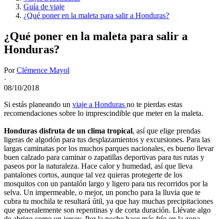
Guía de viaje
¿Qué poner en la maleta para salir a Honduras?
¿Qué poner en la maleta para salir a
Honduras?
Por
Clémence Mayol
·
08/10/2018
Si estás planeando un
viaje a Honduras
no te pierdas estas
recomendaciones sobre lo imprescindible que meter en la maleta.
Honduras disfruta de un clima tropical
, así que elige prendas
ligeras de algodón para tus desplazamientos y excursiones. Para las
largas caminatas por los muchos parques nacionales, es bueno llevar
buen calzado para caminar o zapatillas deportivas para tus rutas y
paseos por la naturaleza. Hace calor y humedad, así que lleva
pantalones cortos, aunque tal vez quieras protegerte de los
mosquitos con un pantalón largo y ligero para tus recorridos por la
selva. Un impermeable, o mejor, un poncho para la lluvia que te
cubra tu mochila te resultará útil, ya que hay muchas precipitaciones
que generalemente son repentinas y de corta duración. Llévate algo
de abrigo como un jersey. Por la noche hace más frío en la zona