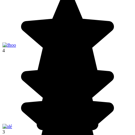
asdhoo
4
Malé
3