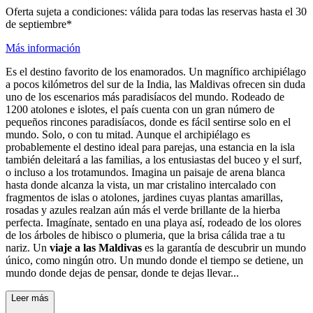
Oferta sujeta a condiciones: válida para todas las reservas hasta el 30
de septiembre*
Más información
Es el destino favorito de los enamorados. Un magnífico archipiélago
a pocos kilómetros del sur de la India, las Maldivas ofrecen sin duda
uno de los escenarios más paradisíacos del mundo. Rodeado de
1200 atolones e islotes, el país cuenta con un gran número de
pequeños rincones paradisíacos, donde es fácil sentirse solo en el
mundo. Solo, o con tu mitad. Aunque el archipiélago es
probablemente el destino ideal para parejas, una estancia en la isla
también deleitará a las familias, a los entusiastas del buceo y el surf,
o incluso a los trotamundos. Imagina un paisaje de arena blanca
hasta donde alcanza la vista, un mar cristalino intercalado con
fragmentos de islas o atolones, jardines cuyas plantas amarillas,
rosadas y azules realzan aún más el verde brillante de la hierba
perfecta. Imagínate, sentado en una playa así, rodeado de los olores
de los árboles de hibisco o plumeria, que la brisa cálida trae a tu
nariz. Un
viaje a las Maldivas
es la garantía de descubrir un mundo
único, como ningún otro. Un mundo donde el tiempo se detiene, un
mundo donde dejas de pensar, donde te dejas llevar...
Leer más