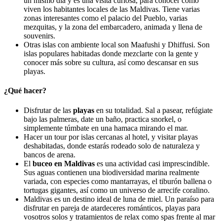
un mismo día y es una visita curiosa, para conocer como
viven los habitantes locales de las Maldivas. Tiene varias
zonas interesantes como el palacio del Pueblo, varias
mezquitas, y la zona del embarcadero, animada y llena de
souvenirs.
Otras islas con ambiente local son Maafushi y Dhiffusi. Son
islas populares habitadas donde mezclarte con la gente y
conocer más sobre su cultura, así como descansar en sus
playas.
¿Qué hacer?
Disfrutar de las
playas
en su totalidad. Sal a pasear, refúgiate
bajo las palmeras, date un baño, practica snorkel, o
simplemente túmbate en una hamaca mirando el mar.
Hacer un tour por islas cercanas al hotel, y visitar playas
deshabitadas, donde estarás rodeado solo de naturaleza y
bancos de arena.
El
buceo en Maldivas
es una actividad casi imprescindible.
Sus aguas contienen una biodiversidad marina realmente
variada, con especies como mantarrayas, el tiburón ballena o
tortugas gigantes, así como un universo de arrecife coralino.
Maldivas es un destino ideal de luna de miel. Un paraíso para
disfrutar en pareja de atardeceres románticos, playas para
vosotros solos y tratamientos de relax como spas frente al mar