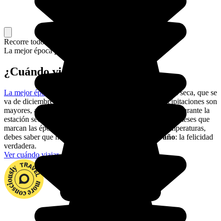
Recorre todo el país, o solo una parte
La mejor época para ir.
¿Cuándo viajar a Maldivas?
La mejor época para conocer las Maldivas
es la estación seca, que se
va de diciembre a abril. Entre mayo y octubre las precipitaciones son
mayores, así como los días grises. Viaja preferiblemente durante la
estación seca, preferiblemente en noviembre o abril, los meses que
marcan las épocas entre estaciones. En cuanto a las temperaturas,
debes saber que hacen
28 grados durante todo el año
: la felicidad
verdadera.
Ver cuándo viajar