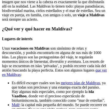
imagen que nos viene a la cabeza es exactamente la que disfrutarás
allí en la realidad. Las Maldivas lo tienen todo: playas paradisíacas,
biodiversidad marina, cielos estrellados y el mar de estrellas. Sea un
viaje en pareja, en familia, con amigos o solo, un
viaje a Maldivas
será siempre un acierto.
¿Qué ver y qué hacer en Maldivas?
Lugares de interés
Unas
vacaciones en Maldivas
son sinónimo de relax y
desconexión, y podrás encontrarlo en alguna de sus más de 1000
islas. Las playas son las protagonistas del viaje, te regalarán
momentos únicos de bienestar, diversión y aventura. Los resorts de
lujo se encuentran en islas ‘privadas’, y podrás recorrer cada isla del
atolón buscando la playa perfecta. Estos son algunos lugares
que ver
en Maldivas
:
Es difícil escoger cuales son las
mejores islas de Maldivas
, ya
que todas son preciosas y una estampa exacta del paraíso.
Hay algunas más especiales, como por ejemplo la
isla
Vaadhoo
, donde ver el precioso espectáculo de
bioluminiscencia, también conocido como “mar de estrellas”.
Malé
: la capital más pequeña del mundo. Se puede recorrer en