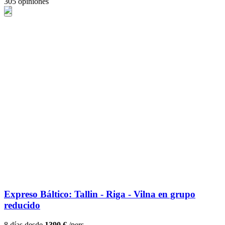
305 opiniones
Expreso Báltico: Tallin - Riga - Vilna en grupo
reducido
8 días desde
1390 €
/pers.