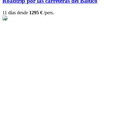
Roadtrip por las carreteras del Báltico
11 días desde
1295 €
/pers.