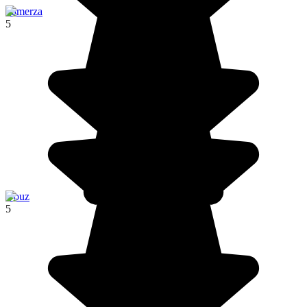
Tamerza
5
Douz
5