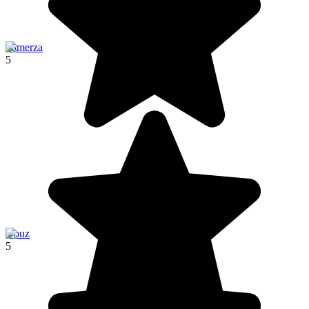
Tamerza
5
Douz
5