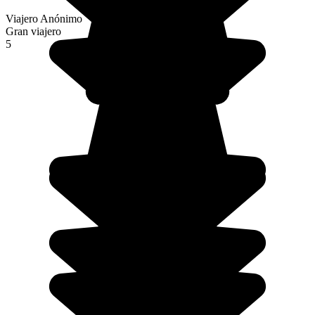
Viajero Anónimo
Gran viajero
5