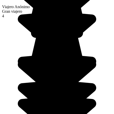
Viajero Anónimo
Gran viajero
4