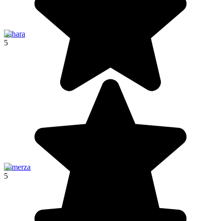
Sahara
5
Tamerza
5