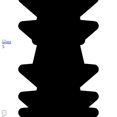
Douz
5