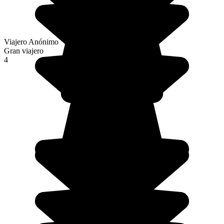
Viajero Anónimo
Gran viajero
4