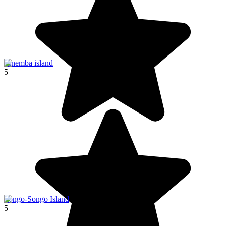
Mnemba island
5
Songo-Songo Island
5