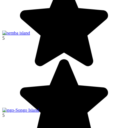
Mnemba island
5
Songo-Songo Island
5