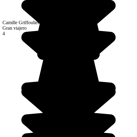
Camille Griffoulieres
Gran viajero
4