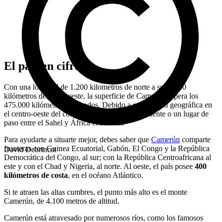
El país en cifras
Con una longitud de 1.200 kilometros de norte a sur y 800
kilómetros de este a oeste, la superficie de Camerún supera los
475.000 kilómetros cuadrados. Debido a su posición geográfica en
el centro-oeste del continente, sirve como un puente o un lugar de
paso entre el Sahel y África ecuatorial.
Para ayudarte a situarte mejor, debes saber que
Camerún
​​comparte
fronteras con Guinea Ecuatorial, Gabón, El Congo y la República
David Debrincat
Democrática del Congo, al sur; con la República Centroafricana al
este y con el Chad y Nigeria, al norte. Al oeste, el país posee
400
kilómetros de costa
, en el océano Atlántico.
Si te atraen las altas cumbres, el punto más alto es el monte
Camerún, de 4.100 metros de altitud.
Camerún está atravesado por numerosos ríos, como los famosos