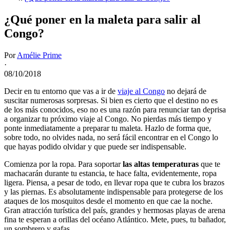
¿Qué poner en la maleta para salir al
Congo?
Por
Amélie Prime
·
08/10/2018
Decir en tu entorno que vas a ir de
viaje al Congo
no dejará de
suscitar numerosas sorpresas. Si bien es cierto que el destino no es
de los más conocidos, eso no es una razón para renunciar tan deprisa
a organizar tu próximo viaje al Congo. No pierdas más tiempo y
ponte inmediatamente a preparar tu maleta. Hazlo de forma que,
sobre todo, no olvides nada, no será fácil encontrar en el Congo lo
que hayas podido olvidar y que puede ser indispensable.
Comienza por la ropa. Para soportar
las altas temperaturas
que te
machacarán durante tu estancia, te hace falta, evidentemente, ropa
ligera. Piensa, a pesar de todo, en llevar ropa que te cubra los brazos
y las piernas. Es absolutamente indispensable para protegerse de los
ataques de los mosquitos desde el momento en que cae la noche.
Gran atracción turística del país, grandes y hermosas playas de arena
fina te esperan a orillas del océano Atlántico. Mete, pues, tu bañador,
un sombrero y gafas.