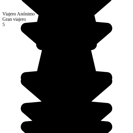
Viajero Anónimo
Gran viajero
5